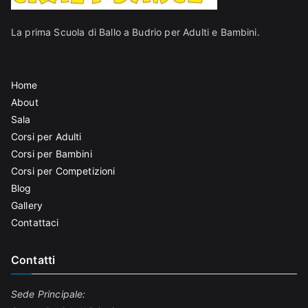
Sc
La prima Scuola di Ballo a Budrio per Adulti e Bambini.
uol
Home
a
About
Sala
di
Corsi per Adulti
Corsi per Bambini
Bal
Corsi per Competizioni
Blog
lo
Gallery
Contattaci
Bu
Contatti
dri
Sede Principale: