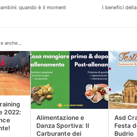
ne
bambini: quando è il moment
I benefici dell
?
e anche...
Training
e 2022:
Alimentazione e
Asd Cra
ance
Danza Sportiva: Il
Festa d
nte!
Carburante dei
Budrio