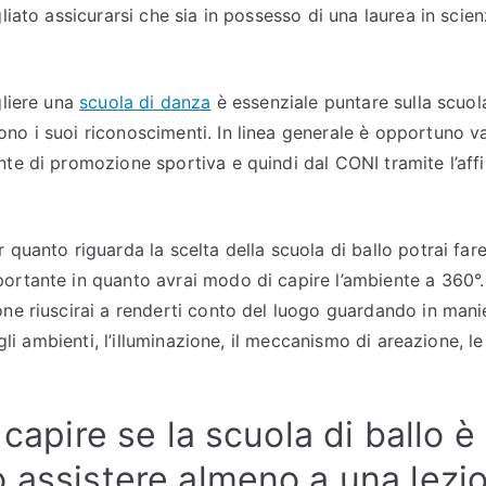
gliato assicurarsi che sia in possesso di una laurea in scien
gliere una
scuola di danza
è essenziale puntare sulla scuol
no i suoi riconoscimenti. In linea generale è opportuno va
te di promozione sportiva e quindi dal CONI tramite l’affi
 quanto riguarda la scelta della scuola di ballo potrai fare 
ortante in quanto avrai modo di capire l’ambiente a 360°.
ne riuscirai a renderti conto del luogo guardando in manie
degli ambienti, l’illuminazione, il meccanismo di areazione, le
 capire se la scuola di ballo è
 assistere almeno a una lezio