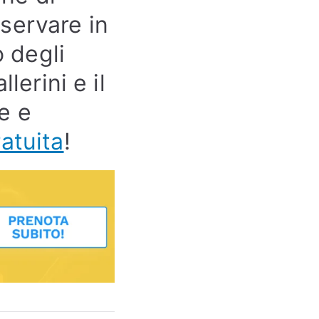
servare in
 degli
lerini e il
e e
ratuita
!