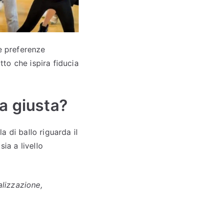
 e preferenze
to che ispira fiducia
za giusta?
 di ballo riguarda il
ia a livello
alizzazione,