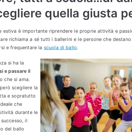
gliere quella giusta pe
 estiva è importante riprendere le proprie attività e passio
are richiama a sé tutti i ballerini e le persone che destan
rsi e frequentare la
scuola di ballo
.
nza si ha la
si e passare il
o che si ama.
però scegliere la
tta e sopratutto
ideale che
itività durante le
l successo, il
io del ballo