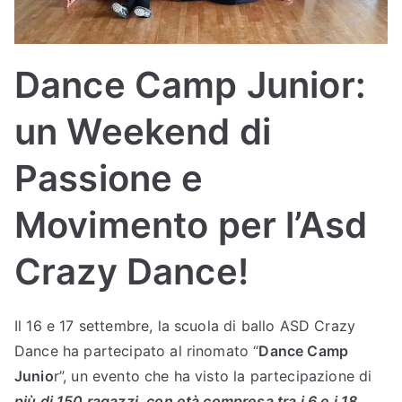
Sc
uol
Dance Camp Junior:
a
un Weekend di
di
Passione e
Bal
Movimento per l’Asd
lo
Crazy Dance!
Bu
Il 16 e 17 settembre, la scuola di ballo ASD Crazy
dri
Dance ha partecipato al rinomato “
Dance Camp
Junio
r”, un evento che ha visto la partecipazione di
più di 150 ragazzi, con età compresa tra i 6 e i 18