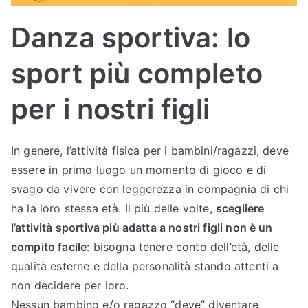
Sc
Danza sportiva: lo
uol
sport più completo
a
per i nostri figli
di
In genere, l’attività fisica per i bambini/ragazzi, deve
Bal
essere in primo luogo un momento di gioco e di
svago da vivere con leggerezza in compagnia di chi
lo
ha la loro stessa età. Il più delle volte,
scegliere
l’attività sportiva più adatta a nostri figli non è un
Bu
compito facile
: bisogna tenere conto dell’età, delle
dri
qualità esterne e della personalità stando attenti a
non decidere per loro.
Nessun bambino e/o ragazzo “deve” diventare