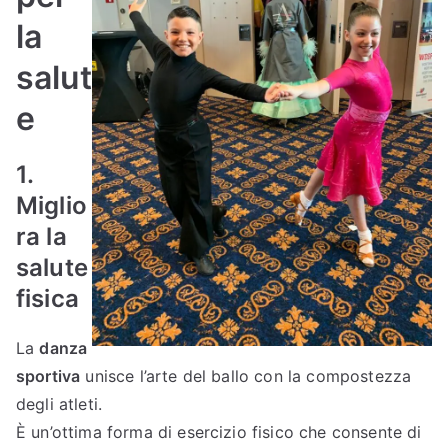
la
salut
e
1.
Miglio
ra la
salute
fisica
La
danza
sportiva
unisce l’arte del ballo con la compostezza
degli atleti.
È un’ottima forma di esercizio fisico che consente di