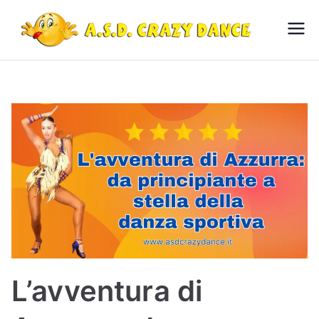
Vai
al
As
Scuola
contenuto
di ballo
d
Budrio
Cr
az
y
Da
nc
L’avventura di
e –