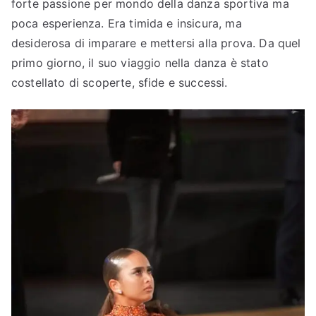
o
forte passione per mondo della danza sportiva ma
poca esperienza. Era timida e insicura, ma
desiderosa di imparare e mettersi alla prova. Da quel
primo giorno, il suo viaggio nella danza è stato
costellato di scoperte, sfide e successi.