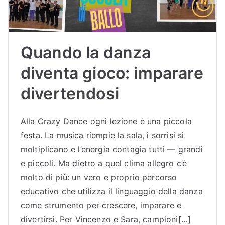
Sc
uol
Quando la danza
a
diventa gioco: imparare
divertendosi
di
Bal
Alla Crazy Dance ogni lezione è una piccola
festa. La musica riempie la sala, i sorrisi si
lo
moltiplicano e l’energia contagia tutti — grandi
e piccoli. Ma dietro a quel clima allegro c’è
Bu
molto di più: un vero e proprio percorso
educativo che utilizza il linguaggio della danza
dri
come strumento per crescere, imparare e
divertirsi. Per Vincenzo e Sara, campioni[…]