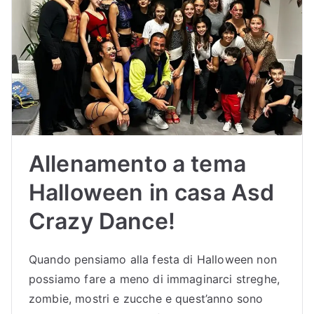
Sc
uol
a
di
Allenamento a tema
Bal
Halloween in casa Asd
lo
Crazy Dance!
Bu
Quando pensiamo alla festa di Halloween non
dri
possiamo fare a meno di immaginarci streghe,
zombie, mostri e zucche e quest’anno sono