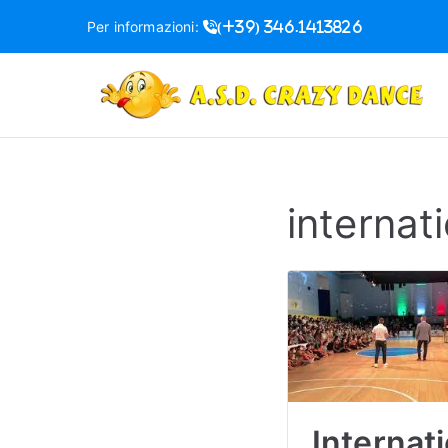
Vai
Per informazioni:
(+39) 346.1413826
al
contenuto
S
internat
Internat