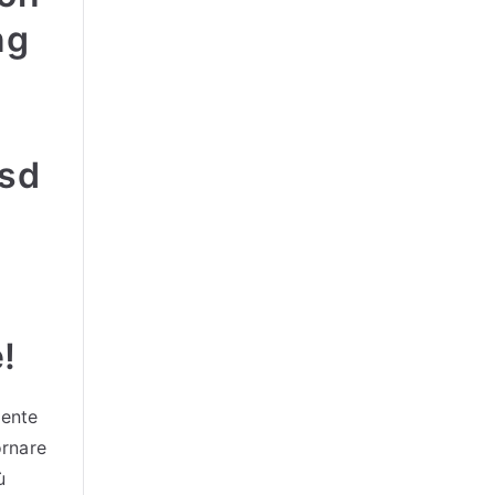
ng
Asd
!
mente
ornare
ù