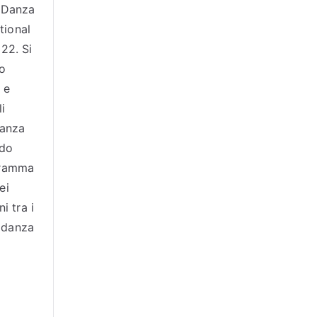
 Danza
ational
22. Si
to
 e
li
Danza
ndo
gramma
ei
i tra i
i danza