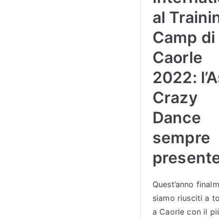
al Traini
Camp di
Caorle
2022: l’
Crazy
Dance
sempre
presente
Quest’anno final
siamo riusciti a t
a Caorle con il pi