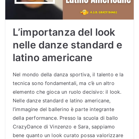
Sc
uol
L’importanza del look
a
nelle danze standard e
latino americane
di
Bal
Nel mondo della danza sportiva, il talento e la
tecnica sono fondamentali, ma c’è un altro
lo
elemento che gioca un ruolo decisivo: il look.
Nelle danze standard e latino americane,
Bu
l’immagine del ballerino è parte integrante
della performance. Presso la scuola di ballo
dri
CrazyDance di Vinzenzo e Sara, sappiamo
bene quanto un look curato possa valorizzare