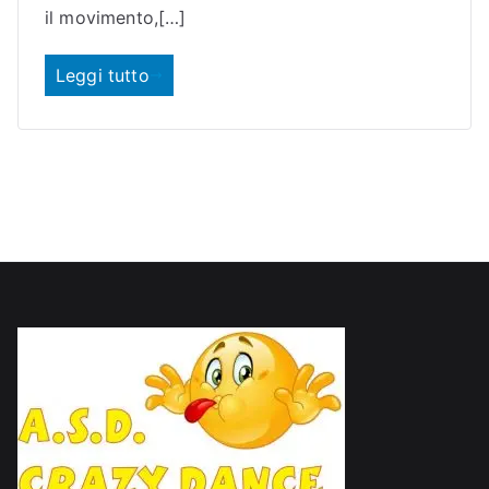
o
il movimento,[…]
Leggi tutto