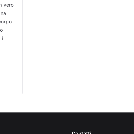
n vero
ana
corpo.
lo
 i
Contatti