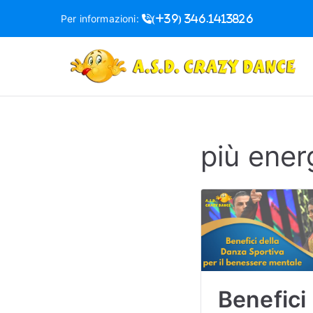
Vai
Per informazioni:
(+39) 346.1413826
al
contenuto
S
più ener
Benefici