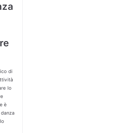
nza
re
ico di
ttività
are lo
re
le è
 danza
lo