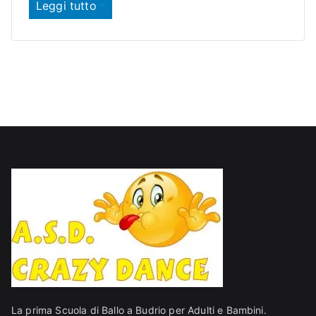
o
Leggi tutto
La prima Scuola di Ballo a Budrio per Adulti e Bambini.