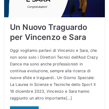
Sc
uol
Un Nuovo Traguardo
a
per Vincenzo e Sara
di
Oggi vogliamo parlavi di Vincenzo e Sara, che
Bal
non sono solo i Direttori Tecnici dell’Asd Crazy
Dance ma sono anche professionisti in
lo
continua evoluzione, sempre alla ricerca di
nuove sfide e traguardi.. Un Giorno Speciale:
Bu
La Laurea in Scienze e Tecniche dello Sport Il
16 dicembre 2023, Vincenzo e Sara hanno
dri
raggiunto un altro importante[…]