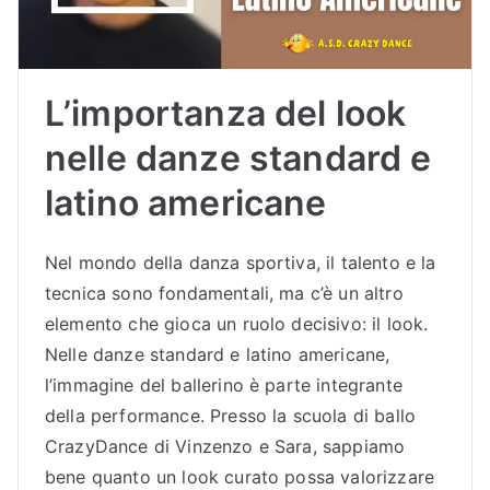
Sc
uol
L’importanza del look
a
nelle danze standard e
latino americane
di
Bal
Nel mondo della danza sportiva, il talento e la
tecnica sono fondamentali, ma c’è un altro
lo
elemento che gioca un ruolo decisivo: il look.
Nelle danze standard e latino americane,
Bu
l’immagine del ballerino è parte integrante
della performance. Presso la scuola di ballo
dri
CrazyDance di Vinzenzo e Sara, sappiamo
bene quanto un look curato possa valorizzare