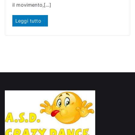
o
il movimento,[…]
Leggi tutto