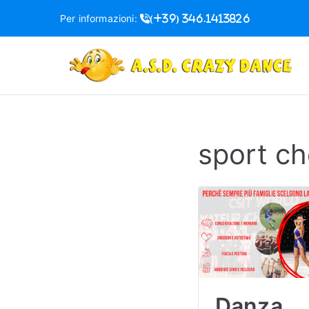
Vai
Per informazioni:
(+39) 346.1413826
al
contenuto
S
sport ch
Danza