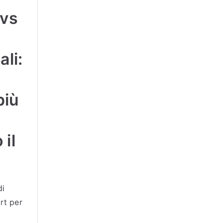
 vs
ali:
più
 il
di
rt per