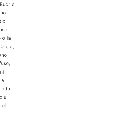
 Budrio
ano
bio
uno
 o la
alcio,
ono
fuse,
ni
 a
tando
 più
i e[…]