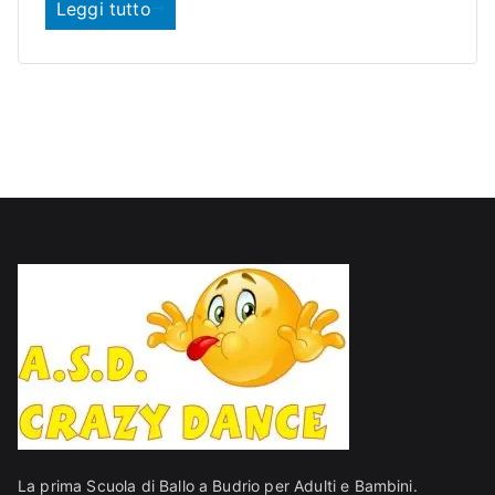
o
Leggi tutto
La prima Scuola di Ballo a Budrio per Adulti e Bambini.