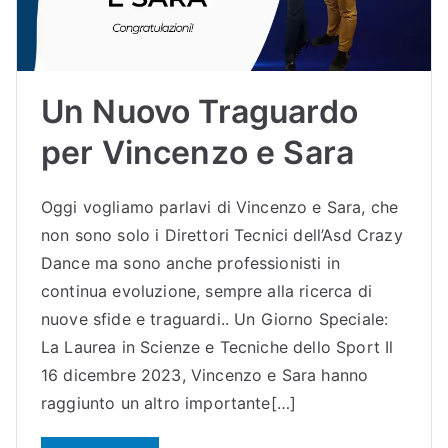
Sc
uol
Un Nuovo Traguardo
a
per Vincenzo e Sara
di
Oggi vogliamo parlavi di Vincenzo e Sara, che
Bal
non sono solo i Direttori Tecnici dell’Asd Crazy
Dance ma sono anche professionisti in
lo
continua evoluzione, sempre alla ricerca di
nuove sfide e traguardi.. Un Giorno Speciale:
Bu
La Laurea in Scienze e Tecniche dello Sport Il
16 dicembre 2023, Vincenzo e Sara hanno
dri
raggiunto un altro importante[…]