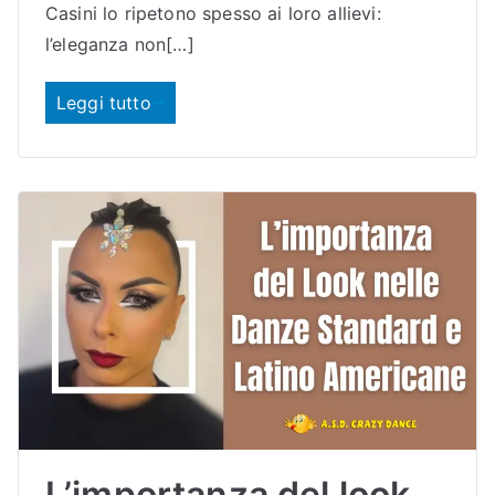
o
Casini lo ripetono spesso ai loro allievi:
l’eleganza non[…]
Leggi tutto
L’importanza del look