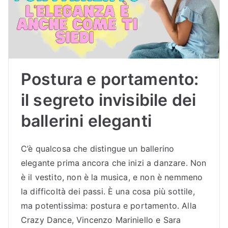
Sc
uol
a
Postura e portamento:
di
il segreto invisibile dei
ballerini eleganti
Bal
lo
C’è qualcosa che distingue un ballerino
elegante prima ancora che inizi a danzare. Non
Bu
è il vestito, non è la musica, e non è nemmeno
la difficoltà dei passi. È una cosa più sottile,
dri
ma potentissima: postura e portamento. Alla
Crazy Dance, Vincenzo Mariniello e Sara