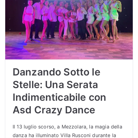
Sc
uol
a
di
Danzando Sotto le
Bal
Stelle: Una Serata
lo
Indimenticabile con
Bu
Asd Crazy Dance
dri
Il 13 luglio scorso, a Mezzolara, la magia della
danza ha illuminato Villa Rusconi durante la