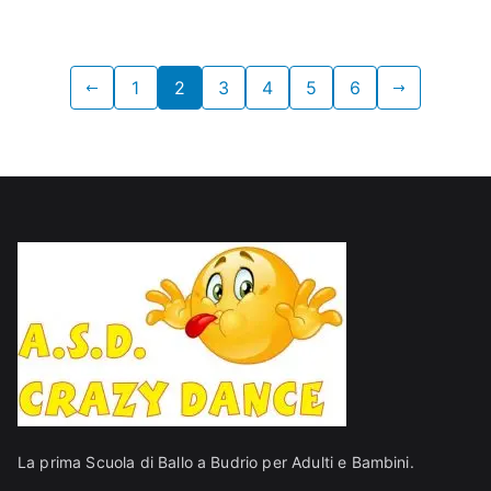
Paginazione
1
2
3
4
5
6
degli
articoli
La prima Scuola di Ballo a Budrio per Adulti e Bambini.