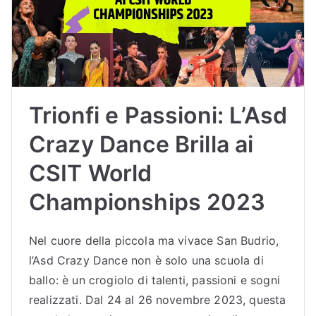
Sc
uol
a
Trionfi e Passioni: L’Asd
di
Crazy Dance Brilla ai
Bal
CSIT World
Championships 2023
lo
Bu
Nel cuore della piccola ma vivace San Budrio,
l’Asd Crazy Dance non è solo una scuola di
dri
ballo: è un crogiolo di talenti, passioni e sogni
realizzati. Dal 24 al 26 novembre 2023, questa