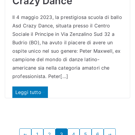
Crazy Dance
Il 4 maggio 2023, la prestigiosa scuola di ballo
Asd Crazy Dance, situata presso il Centro
Sociale il Principe in Via Zenzalino Sud 32 a
Budrio (BO), ha avuto il piacere di avere un
ospite unico nel suo genere: Peter Maxwell, ex
campione del mondo di danze latino-
americane sia nella categoria amatori che
professionista. Peter[…]
Leggi tutto
Paginazione
1
2
3
4
5
6